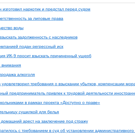
 изготовил наркотик и предстал перед судом
ветственность за липовые права
чество воды
взыскать задолженность с наследников
омпанией подан регрессный иск
ия ИК-9 просит взыскать причиненный ущерб
и внимания
продажа алкоголя
о удовлетворил требования о взыскании убытков, компенсации мор
ный предприниматель привлек к трудовой деятельности иностранн
школьниками в рамках проекта «Доступно о праве»
тельницу сушилкой для белья
 домашний арест на заключение под стражу
ратилось с требованием в суд об установлении административного