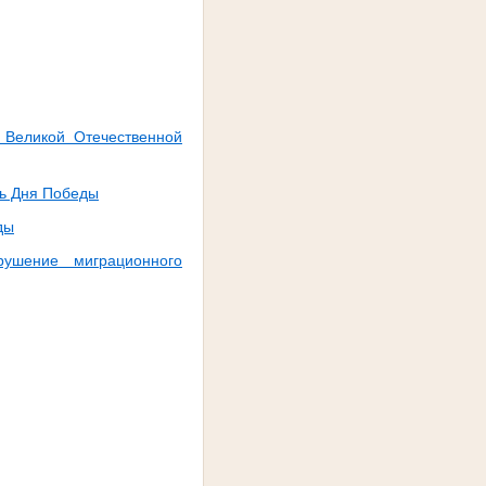
 Великой Отечественной
ть Дня Победы
ды
ушение миграционного