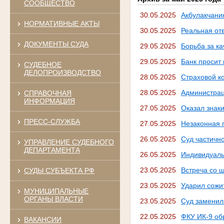
СООБЩЕСТВО
30.05.2025
Акбулакчанин
НОРМАТИВНЫЕ АКТЫ
30.05.2025
Реальная от
ДОКУМЕНТЫ СУДА
29.05.2025
Борьба за ка
29.05.2025
Банк просит 
СУДЕБНОЕ
ДЕЛОПРОИЗВОДСТВО
28.05.2025
Страховой к
28.05.2025
Администрац
СПРАВОЧНАЯ
ИНФОРМАЦИЯ
27.05.2025
Оказал знак
ПРЕСС-СЛУЖБА
27.05.2025
Незаконная 
26.05.2025
Суд частичн
УПРАВЛЕНИЕ СУДЕБНОГО
ДЕПАРТАМЕНТА
26.05.2025
Индивидуаль
23.05.2025
Встреча со 
СУДЫ СУБЪЕКТА РФ
23.05.2025
Ударил сожи
МУНИЦИПАЛЬНЫЕ
ОРГАНЫ ВЛАСТИ
23.05.2025
Суд заменил
22.05.2025
ФКУ ИК-9 об
ВАКАНСИИ