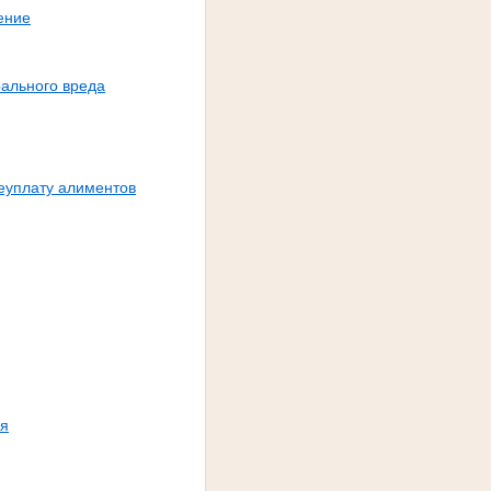
ение
рального вреда
еуплату алиментов
ия