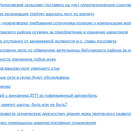
Федоровский сельсовет поставить на учет гидротехническое сооруж
я организация требует взыскать долг по кредиту
о удовлетворил требования сотрудника полиции о компенсации мо
лакского района осужден за приобретение и хранение наркотиков
о отстранил от занимаемой должности и.о. главы поссовета
головное дело по обвинению жительницы Акбулакского района за н
ности причинила побои мужу
ов взыскан долг умершего отца
ые сети в селах будут обследованы
чение
рб с виновника ДТП за поврежденный автомобиль
 ремонт школы: быть или не быть?
ровести техническую диагностику здания дома творческого развит
чно прекращены административные ограничения