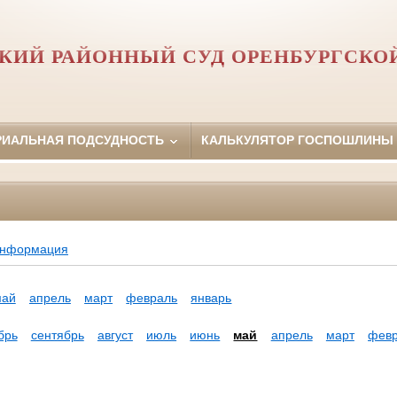
КИЙ РАЙОННЫЙ СУД ОРЕНБУРГСКО
РИАЛЬНАЯ ПОДСУДНОСТЬ
КАЛЬКУЛЯТОР ГОСПОШЛИНЫ
информация
май
апрель
март
февраль
январь
брь
сентябрь
август
июль
июнь
май
апрель
март
фев