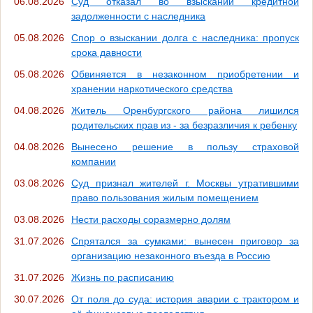
06.08.2026
Суд отказал во взыскании кредитной
задолженности с наследника
05.08.2026
Спор о взыскании долга с наследника: пропуск
срока давности
05.08.2026
Обвиняется в незаконном приобретении и
хранении наркотического средства
04.08.2026
Житель Оренбургского района лишился
родительских прав из - за безразличия к ребенку
04.08.2026
Вынесено решение в пользу страховой
компании
03.08.2026
Суд признал жителей г. Москвы утратившими
право пользования жилым помещением
03.08.2026
Нести расходы соразмерно долям
31.07.2026
Спрятался за сумками: вынесен приговор за
организацию незаконного въезда в Россию
31.07.2026
Жизнь по расписанию
30.07.2026
От поля до суда: история аварии с трактором и